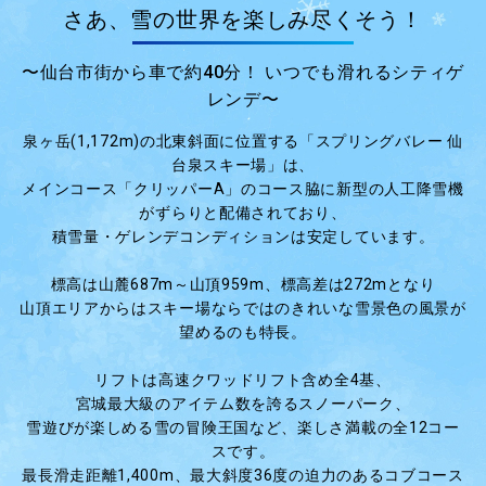
さあ、雪の世界を楽しみ尽くそう！
〜仙台市街から車で約40分！ いつでも滑れるシティゲ
レンデ〜
泉ヶ岳(1,172m)の北東斜面に位置する「スプリングバレー 仙
台泉スキー場」は、
メインコース「クリッパーA」のコース脇に新型の人工降雪機
がずらりと配備されており、
積雪量・ゲレンデコンディションは安定しています。
標高は山麓687m～山頂959m、標高差は272mとなり
山頂エリアからはスキー場ならではのきれいな雪景色の風景が
望めるのも特長。
リフトは高速クワッドリフト含め全4基、
宮城最大級のアイテム数を誇るスノーパーク、
雪遊びが楽しめる雪の冒険王国など、楽しさ満載の全12コー
スです。
最長滑走距離1,400m、最大斜度36度の迫力のあるコブコース